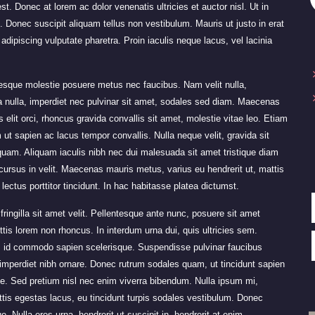
st. Donec at lorem ac dolor venenatis ultricies et auctor nisl. Ut in
. Donec suscipit aliquam tellus non vestibulum. Mauris ut justo in erat
adipiscing vulputate pharetra. Proin iaculis neque lacus, vel lacinia
tesque molestie posuere metus nec faucibus. Nam velit nulla,
 nulla, imperdiet nec pulvinar sit amet, sodales sed diam. Maecenas
 elit orci, rhoncus gravida convallis sit amet, molestie vitae leo. Etiam
ut sapien ac lacus tempor convallis. Nulla neque velit, gravida sit
am. Aliquam iaculis nibh nec dui malesuada sit amet tristique diam
, cursus in velit. Maecenas mauris metus, varius eu hendrerit ut, mattis
ctus porttitor tincidunt. In hac habitasse platea dictumst.
 fringilla sit amet velit. Pellentesque ante nunc, posuere sit amet
tis lorem non rhoncus. In interdum urna dui, quis ultricies sem.
s id commodo sapien scelerisque. Suspendisse pulvinar faucibus
a imperdiet nibh ornare. Donec rutrum sodales quam, ut tincidunt sapien
e. Sed pretium nisl nec enim viverra bibendum. Nulla ipsum mi,
gittis egestas lacus, eu tincidunt turpis sodales vestibulum. Donec
. Nulla eros urna, hendrerit ut suscipit in, hendrerit at enim.