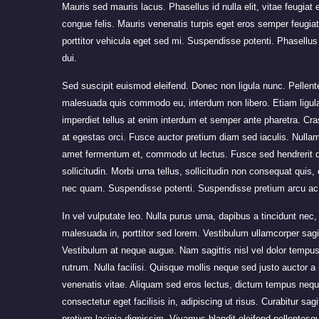
Mauris sed mauris lacus. Phasellus id nulla elit, vitae feugiat e
congue felis. Mauris venenatis turpis eget eros semper feugiat
porttitor vehicula eget sed mi. Suspendisse potenti. Phasellus 
dui.
Sed suscipit euismod eleifend. Donec non ligula nunc. Pellen
malesuada quis commodo eu, interdum non libero. Etiam ligula
imperdiet tellus at enim interdum et semper ante pharetra. Cras
at egestas orci. Fusce auctor pretium diam sed iaculis. Nullam 
amet fermentum et, commodo ut lectus. Fusce sed hendrerit qu
sollicitudin. Morbi urna tellus, sollicitudin non consequat quis
nec quam. Suspendisse potenti. Suspendisse pretium arcu ac le
In vel vulputate leo. Nulla purus urna, dapibus a tincidunt nec,
malesuada in, porttitor sed lorem. Vestibulum ullamcorper sagit
Vestibulum at neque augue. Nam sagittis nisl vel dolor tempu
rutrum. Nulla facilisi. Quisque mollis neque sed justo auctor 
venenatis vitae. Aliquam sed eros lectus, dictum tempus nequ
consectetur eget facilisis in, adipiscing ut risus. Curabitur sa
pretium lacinia dignissim. Vivamus blandit eleifend pellentesque