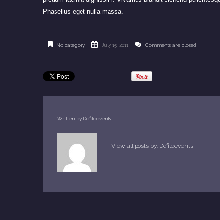
Phasellus eget nulla massa.
No category
July 15, 2011
Comments are closed
Written by
Defileevents
View all posts by:
Defileevents